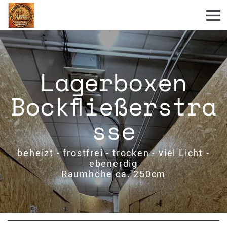
Lagerboxen
Bockfließerstra
sse
beheizt - frostfrei - trocken - viel Licht -
ebenerdig
Raumhöhe ca. 250cm